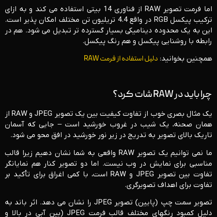
اما فرمت تصویر RAW از فناوری 14 بیتی استفاده می کند و به ازای
ترکیب پیکسل RGB در واقع 4.4 تریلیون تن مختلف امکان پذیر است.
این به یک محدوده دینامیکی بسیار گسترده تر تبدیل می شود. هم در
رابطه با روشنایی پیکسل و هم رنگ پیکسل.
همچنین بخوانید:
دلیل استفاده از فرمت RAW
چرا باید در RAW شات کرد؟
یک مثال بصری خوب از تفاوت کیفیت بین یک تصویر JPEG و RAW از
همان صحنه، یک شیب در غروب خورشید است – جایی که آسمان
تاریک بالای تصویر به تدریج در زیر نور خورشید در افق محو می شود.
ما نمی توانیم یک تصویر RAW واقعی به شما نشان دهیم زیرا قالب
مناسبی برای نمایش در وب نیست. اما دو تصویر کنار هم نمایانگر
تفاوت بین تصویر JPEG و RAW است، با کمی اغراق برای تأکید بر
تفاوت برای اهداف تصویرگری.
تصویر سمت چپ (پایین) تصویر JPEG را نشان می دهد. اثر باند به
دلیل کمبود رنگهای مختلف قالب فرمت JPEG (بین آبی در بالا و