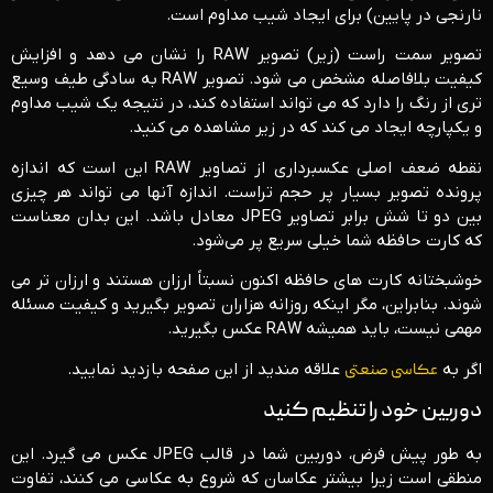
نارنجی در پایین) برای ایجاد شیب مداوم است.
تصویر سمت راست (زیر) تصویر RAW را نشان می دهد و افزایش
کیفیت بلافاصله مشخص می شود. تصویر RAW به سادگی طیف وسیع
تری از رنگ را دارد که می تواند استفاده کند، در نتیجه یک شیب مداوم
و یکپارچه ایجاد می کند که در زیر مشاهده می کنید.
نقطه ضعف اصلی عکسبرداری از تصاویر RAW این است که اندازه
پرونده تصویر بسیار پر حجم تراست. اندازه آنها می تواند هر چیزی
بین دو تا شش برابر تصاویر JPEG معادل باشد. این بدان معناست
که کارت حافظه شما خیلی سریع پر می‌شود.
خوشبختانه کارت های حافظه اکنون نسبتاً ارزان هستند و ارزان تر می
شوند. بنابراین، مگر اینکه روزانه هزاران تصویر بگیرید و کیفیت مسئله
مهمی نیست، باید همیشه RAW عکس بگیرید.
اگر به
عکاسی صنعتی
علاقه مندید از این صفحه بازدید نمایید.
دوربین خود را تنظیم کنید
به طور پیش فرض، دوربین شما در قالب JPEG عکس می گیرد. این
منطقی است زیرا بیشتر عکاسان که شروع به عکاسی می کنند، تفاوت