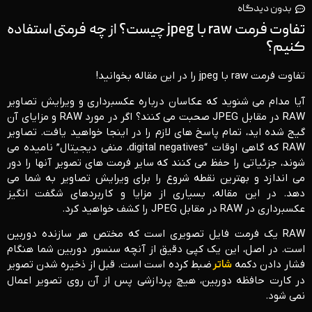
بدون دیدگاه
تفاوت فرمت raw با jpeg چیست؟ از چه فرمتی استفاده
کنیم؟
تفاوت فرمت raw با jpeg را در این مقاله بخوانید!
آیا مدام می شنوید که عکاسان درباره عکسبرداری و ویرایش تصاویر
RAW در مقابل JPEG صحبت می کنند؟ اگر در مورد RAW و مزایای آن
گیج شده اید، تمام پاسخ های لازم را در اینجا خواهید یافت. تصاویر
RAW که گاهی اوقات “digital negatives، منفی دیجیتال” نامیده می
شوند، جزئیاتی را حفظ می کنند که سایر فرمت های تصویر آنها را دور
می اندازد و بهترین نقطه شروع را برای ویرایش تصاویر به شما می
دهد. در این مقاله، بسیاری از مزایا و کاربردهای شگفت انگیز
عکسبرداری در RAW در مقابل JPEG را کشف خواهید کرد.
RAW یک فرمت فایل تصویری است که مختص هر سازنده دوربین
است. در اصل، این یک کپی دقیق از آنچه سنسور دوربین شما هنگام
فشار دادن دکمه
شاتر
ضبط کرده است است. قبل از ذخیره شدن تصویر
در کارت حافظه دوربین، هیچ پردازشی پس از آن روی تصویر اعمال
نمی شود.