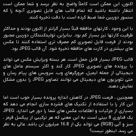
اکنون، این ممکن است کاملاً واضح به نظر برسد و شما ممکن است
انتظار داشته باشید که تمام قالب های فایل تصویری آنچه را که
سنسور دوربین شما ضبط کرده است، با دقت ذخیره کنند.
با این وجود ، کارتهای حافظه قبلاً بسیار گرانتر از اکنون بودند و حداکثر
ظرفیت کارتها نیز بسیار کم بود. بنابراین، تولیدکنندگان دوربین مجبور
بودند از فرمت فایل تصویری کم مصرف تری استفاده کنند تا عکس
های بیشتری در کارت های حافظه ذخیره شود. آن قالب JPEG بود.
قالب JPEG بسیار قابل حمل است. هر بسته ویرایش عکس می تواند
با پرونده های تصویری JPEG کار کند و اکثر سیستم عامل های
دیجیتالی از جمله ایمیل، مرورگرهای وب، سرویس های پیام رسان و
حتی تلویزیون های دیجیتال می توانند تصاویر JPEG را بدون مشکل
نمایش دهند.
همچنین ، فرمت JPEG در کاهش اندازه پرونده بسیار خوب است اما
این کار را با استفاده از تکنیک های فشرده سازی انجام می دهد که
بسیاری از جزئیات و اطلاعات عکس های شما را دور می اندازد. JPEG
یک فناوری 8 بیتی است، به این معنی که هر ترکیبی از پیکسل قرمز ،
سبز و آبی (RGB) می تواند یکی از 16.8 میلیون تن باشد. عالی به نظر
می رسد، اینطور نیست؟