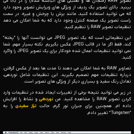
تصویر RAW (فنجان ها و نعلبکی های انباشته شده) را در بالا می
بینید. بالای تصویر یک ردیف از ویژگی های ویرایش تصویر وجود دارد
که می توانید استفاده کنید، مانند برش یا چرخش و غیره. در سمت
راست تصویر یک صفحه کنترل وجود دارد که به شما امکان می دهد
تنظیمات تصویر RAW را تنظیم کنید.
این تنظیماتی است که یک تصویر JPEG می توانست آنها را “پخته”
کند، فقط اگر ما در قالب JPEG عکس بگیریم. نکته بسیار مهم، شما
نمی توانید تنظیمات اعمال شده خودکار برای یک تصویر JPEG را واگرد
کنید.
تصاویر RAW به شما امکان می دهند تا مدت ها بعد از عکس گرفتن،
درباره تنظیمات مهم تصمیم بگیرید. این تنظیمات شامل نوردهی،
تعادل رنگ سفید و بسیاری دیگر از ویژگی های تصویر است.
در زیر می توانید نتیجه برخی از تغییرات ایجاد شده در تنظیمات وارد
کردن تصویر RAW را مشاهده کنید. من
نوردهی
و نشاط را افزایش
داده ام. همچنین برای جبران نور گرم، حالت
تراز سفیدی
را به
“Tungsten” تغییر دادم.