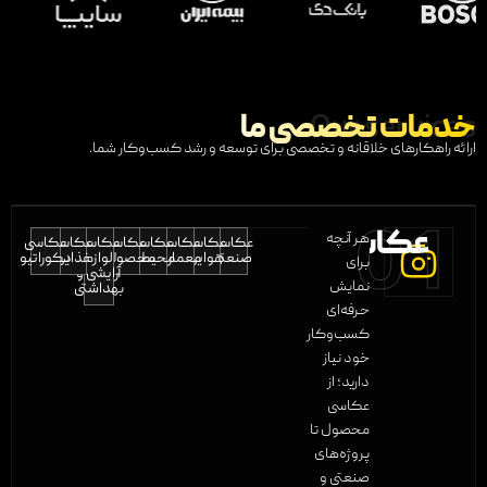
Our services
خدمات تخصصی ما
ارائه راهکارهای خلاقانه و تخصصی برای توسعه و رشد کسب‌وکار شما.
01
عکاسی
هر آنچه
عکاسی
عکاسی
عکاسی
عکاسی
عکاسی
عکاسی
عکاسی
عکاسی
صنعتی
هوایی
معماری
محیطی
محصولات
لوازم
غذایی
دکوراتیو
برای
عکاسی
آرایشی و
نمایش
بهداشتی
حرفه‌ای
کسب‌وکار
خود نیاز
دارید؛ از
عکاسی
محصول تا
پروژه‌های
صنعتی و