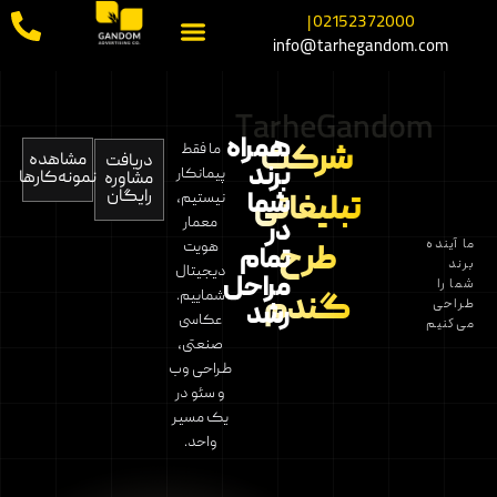
02152372000 |
info@tarhegandom.com
TarheGandom
همراه
شرکت
ما فقط
مشاهده
دریافت
برند
پیمانکار
نمونه‌کارها
مشاوره
رایگان
شما
نیستیم،
تبلیغاتی
معمار
در
ما آینده
هویت
طرح
تمام
برند
دیجیتال
مراحل
شما را
شماییم.
گندم
طراحی
رشد
عکاسی
می‌کنیم
صنعتی،
طراحی وب
و سئو در
یک مسیر
واحد.