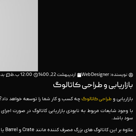
نویسنده:
Web Designer
اردیبهشت 22, 1400
12:00 ب.ظ
بد
بازاریابی و طراحی کاتالوگ
بازاریابی و
طراحی کاتالوگ
چه کسب و کار شما را توسعه خواهد داد؟
با وجود شایعات مربوط به نابودی بازاریابی کاتالوگ در صورت اجرا
سود باشد.
علاوه بر این کاتالوگ های بزرگ مصرف کننده مانند Crate و Barrel یا Victoria’s Secret، تکنیک های موثر برای تجارت را دارند بنابراین یک کاتالوگ خوب چه ویژگی هایی دارد؟