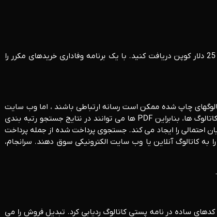
با تبلیغات، احساس فوریت ایجاد کنید! از امروز به مدت 15 روز ارسال رایگان را ارائه دهید! قبل از نیمه شب خرید کنید، از خرید بعدی 25 دلار کوپن دریافت کنید. با یک برنامه وفاداری خریدهای مکرر را
تالوگهای چاپ شده ممکن است رسانه ارتباطی باشند ، اما وب سایت
اینترنتی مکانیسم سفارش ترجیحی است. علاوه بر این، موتورهای جستجو اکنون PDF ها را فهرست بندی می کنند، از جمله نسخه های کاتالوگ ها، بنابراین PDF ها می توانند در نتایج جستجو رتبه بندی
یان احتمالی را ایجاد می کند. جستجوی پرداخت شده از جمله پرداخت
را به کاتالوگ آنلاین یا وب سایت الکترونیکی سوق دهند. سرانجام،
از کدهای ساده در نامه پستی کاتالوگ ردیابی کرد. تبدیل فروش را می