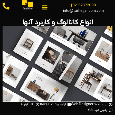
02152372000 |
info@tarhegandom.com
انواع کاتالوگ و کاربرد آنها
نویسنده:
Web Designer
اردیبهشت 6, 1401
8:16 ق.ظ
بدون دیدگاه