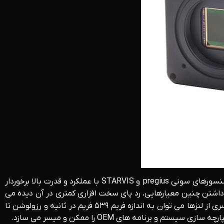
یکی دیگر از دوربین های صنعتی از خانواده سری ۳۷ تک برد است. نام دیگر آن the imaging source است که از تجهیزات بی نظیری نظیر سنسورهای سونی pregius و STARVIS با عملکرد و قدرت بالا برخوردار
ا داشتن چنین معیارهایی، رد پای سخت افزاری کمتری در آن دیده می
شود و در یک جعبه یا حفاظ صنعتی همراه با ماشه سخت افزاری هیروس و ورودی و خروجی در دسترس هستند. از ویژگی های دیگر این سری از لنزها می توان به اندازه فریم ۵۳۹ فریم در ثانیه و رزولوشن تا