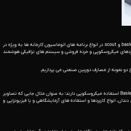
یک دوربین صنعتی قابلیت استفاده در زمینه های مختلف را دارد. دوربین های اسکن و شناسایی منطقه مانند ace، دارت، پالس، ضربان basler و scout در انواع برنامه های اتوماسیون کارخانه ها به ویژه در
 روند.‌ از دیگر کاربردهای دوربین های صنعنتی basler، استفاده از آن ها در کاربردهای میکروسکوپی و خرده فروشی و سیستم های ترافیکی هوشمند
 دو نمونه از مصارف دوربین صنعتی می پردازیم.
پیشرفت های فنی باعث فراهم کردن شرایط استفاده از دوربین های صنعتی و دیجیتال مدرن در زمینه های پزشکی می شود. دوربین های Basler استفاده میکروسکوپی دارند؛ به عنوان مثال جایی که تصاویر
است، قابلیت استفاده در اسکنرهای دندان، انواع کاربردها و استفاده های آزمایشگاهی و یا فیزیوتراپی و