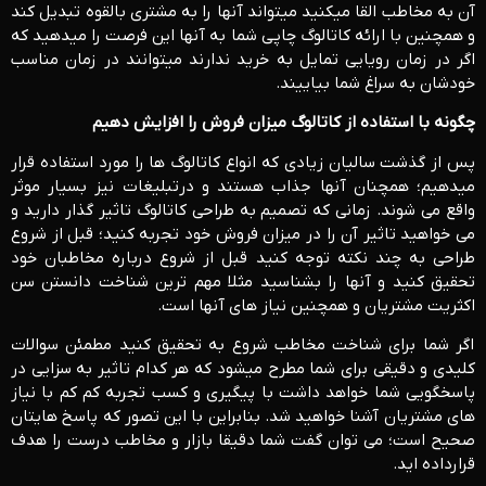
آن به مخاطب القا می­کنید می­تواند آنها را به مشتری بالقوه تبدیل کند
و همچنین با ارائه کاتالوگ چاپی شما به آنها این فرصت را می­دهید که
اگر در زمان رویایی تمایل به خرید ندارند می­توانند در زمان مناسب
خودشان به سراغ شما بیاییند.
چگونه با استفاده از کاتالوگ میزان فروش را افزایش دهیم
پس از گذشت سالیان زیادی که انواع کاتالوگ ها را مورد استفاده قرار
می­دهیم؛ همچنان آنها جذاب هستند و درتبلیغات نیز بسیار موثر
واقع می شوند. زمانی که تصمیم به طراحی کاتالوگ تاثیر گذار دارید و
می خواهید تاثیر آن را در میزان فروش خود تجربه کنید؛ قبل از شروع
طراحی به چند نکته توجه کنید قبل از شروع درباره مخاطبان خود
تحقیق کنید و آنها را بشناسید مثلا مهم ترین شناخت دانستن سن
اکثریت مشتریان و همچنین نیاز های آنها است.
اگر شما برای شناخت مخاطب شروع به تحقیق کنید مطمئن سوالات
کلیدی و دقیقی برای شما مطرح می­شود که هر کدام تاثیر به سزایی در
پاسخگویی شما خواهد داشت با پیگیری و کسب تجربه کم کم با نیاز
های مشتریان آشنا خواهید شد. بنابراین با این تصور که پاسخ هایتان
صحیح است؛ می توان گفت شما دقیقا بازار و مخاطب درست را هدف
قرارداده اید.