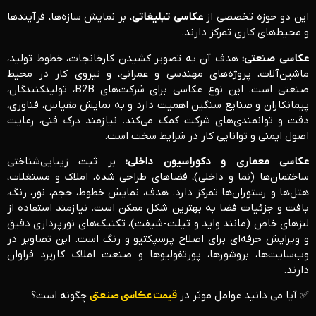
این دو حوزه تخصصی از
عکاسی تبلیغاتی
، بر نمایش سازه‌ها، فرآیندها
و محیط‌های کاری تمرکز دارند.
عکاسی صنعتی:
هدف آن به تصویر کشیدن کارخانجات، خطوط تولید،
ماشین‌آلات، پروژه‌های مهندسی و عمرانی، و نیروی کار در محیط
صنعتی است. این نوع عکاسی برای شرکت‌های B2B، تولیدکنندگان،
پیمانکاران و صنایع سنگین اهمیت دارد و به نمایش مقیاس، فناوری،
دقت و توانمندی‌های شرکت کمک می‌کند. نیازمند درک فنی، رعایت
اصول ایمنی و توانایی کار در شرایط سخت است.
عکاسی معماری و دکوراسیون داخلی:
بر ثبت زیبایی‌شناختی
ساختمان‌ها (نما و داخلی)، فضاهای طراحی شده، املاک و مستغلات،
هتل‌ها و رستوران‌ها تمرکز دارد. هدف، نمایش خطوط، حجم، نور، رنگ،
بافت و جزئیات فضا به بهترین شکل ممکن است. نیازمند استفاده از
لنزهای خاص (مانند واید و تیلت-شیفت)، تکنیک‌های نورپردازی دقیق
و ویرایش حرفه‌ای برای اصلاح پرسپکتیو و رنگ است. این تصاویر در
وب‌سایت‌ها، بروشورها، پورتفولیوها و صنعت املاک کاربرد فراوان
دارند.
✅ آیا می دانید عوامل موثر در
قیمت عکاسی صنعتی
چگونه است؟