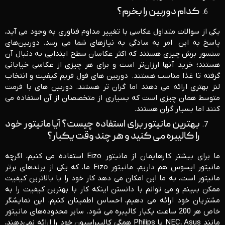
کدام دوربین را بخرم؟
یکی از سوالات متداول عکاسی با تغییر مداوم فناوری به وجود می آید،
پاسخ به این امر به سادگی به نیازهای شما می رسد. دوربین‌های
سنسور برش چیزی هستند که اکثر عکاسان سطح ابتدایی به دنبال آن
هستند؛ خرید آنها ارزان‌تر است و برای هر چیزی از عکاسی خیابانی
گرفته تا غذا مناسب هستند.
دوربین های فول فریم کیفیت و انتخاب
لنز بهتری ارائه می دهند اما گران تر هستند. دوربین های با فرمت
متوسط ​​همان چیزی است که بسیاری از متخصصان از آن استفاده می
کنند اما بسیار گران هستند.
بهترین مانیتور برای استفاده چیست؟ آیا مانیتور خود
را کالیبره می کنید و هر چند وقت یکبار؟
ما برای بیشتر کارهایمان از مانیتور Eizo استفاده می کنیم، اگرچه
مانیتور ایسوس هم داریم. مانیتور Eizo ما، که یکی از برندهای برتر
مانیتور است، به ما این امکان می دهد کار خود را با بالاترین کیفیت
ممکن ببینم و می توانم با دانستن اینکه کار با بهترین کیفیت را به
مشتریان خود ارائه می دهیم، احساس اطمینان کنیم. این نمایشگر
خاص هر 200 ساعت یکبار کالیبره می شود. سایر محدوده‌های مانیتور
مانند NEC، Asus یا Philips همگی کالیبراسیون خود را ارائه نمی‌دهند،