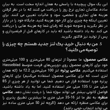
این یک سوال پیچیده با پاسخی به همان اندازه سخت است. به بیان
ساده، عکاسان تجاری نرخ روز را دریافت می کنند که با در نظر گرفتن
هزینه های تجاری و شخصی، سود و مالیات تعیین می کنند. برای
تعیین اینکه چه چیزی برای کار خود هزینه کنید، جایگاه خود را در بازار
در نظر بگیرید و متوجه شوید که رقبای شما چه هزینه هایی را دریافت
می کند. به یاد داشته باشید که باید در کارهای قبل از فیلمبرداری و
پس از تولید نیز فاکتور بگیرید.
من به دنبال خرید یک لنز جدید هستم چه چیزی را
توصیه می کنید؟
عکاسی محصول:
ما معمولاً از لنزهای 80 میلی‌متری و 100 میلی‌متری
خود برای کارهای محصول روی دوربین‌های فرمت متوسط ​​Hasselblad
استفاده می‌کنیم.
عکاسی پرتره:
لنز 100 میلی‌متری f2.2 ما (که همان
لنزی است که برای عکاسی محصول استفاده می‌کنیم) برای کارهای
پرتره مورد استفاده قرار می دهیم. شما می توانید از هر چیزی از 85
میلی متر تا 135 میلی متر استفاده کنید، اما به یاد داشته باشید،
فواصل کانونی بیشتر می تواند سوژه شما را درشت نشان دهد.
عکاسی
منظره:
به نظر ما لنز 16-35 میلی متری ما بیشترین تطبیق پذیری را
برای عکاسی منظره ارائه می دهد (اگرچه لنز 50 میلی متری ساده نیز
می تواند انتخاب خوبی باشد).