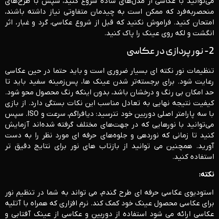
می‌توانید با عکاسی از مدل‌های ساده‌ شروع کنید، سپس با طرح‌های
منحصربه‌فرد که ممکن است به چیدمان متفاوتی نیاز داشته باشند،
امتحان کنید. فراموش نکنید که قبل از شروع عکاسی، گرد و غبار، اثر
انگشت و لکه روی عینک را پاک کنید.
2- نور پردازی در عکاسی
تنظیمات نور نکته ای بسیار ضروری است و باید حتما در حین عکاسی
رعایت شود. برای برجسته‌تر شدن عینک ها، پس‌زمینه سفید باید تا
حد امکان بی رنگ و درخشان باشد، بدون اینکه رنگ محصول محو شود.
کیفیت نتیجه نهایی به تعادل مناسب این نکات بستگی دارد. از بازی
با سه پارامتر اصلی دوربین خود نترسید: دیافراگم، سرعت و ISO. سپس
می‌توانید با نورهایی که در جهت‌های مختلف گرفته شده‌اند آزمایش
کنید تا زمانی که نوردهی و جلوه‌های حرفه ای مورد نظر را به دست
آورید. همچنین می توانید از بازتاب های نور برای نتایج دقیق تر
استفاده کنید.
نکته:
استودیوی عکاسی حرفه ای طرح گندم، می تواند به شما در تنظیم نور
برای عکاسی محصول عینک خود کمک کند. نرم افزاری که همراه با آتلیه
عکاسی ارائه می شود استفاده از دوربین و عکاسی از عینک آفتابی و