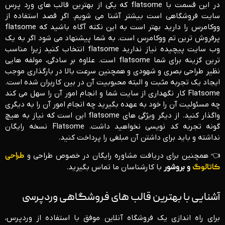
در این قسمت با flatsome که یکی از بهترین قالب های ورد پرس
سایت فروشگاهی است بیشتر آشنا می شویم. اگر قصد استفاده از
ووکامرس را دارید بهتر است به این نکته آگاه باشید که flatsome
پرفروش ترین تم ووکامرس است. به شما پیشنهاد می شود اگر به یک
وب سایت پیچیده نیاز ندارید flatsome انتخاب کنید زیرا مناسب
ترین گزینه برای شما flatsome است. علاوه بر سادگی، مولفه هایی
نظیر طراحی بصری و شهودی و همچنین سرعت بالا در بارگذاری موجب
ایجاد یک تجربه مثبت و البته محبوبیت آن در بین کاربران شده است.
Flatsome کار نگهداری از سایت شما و انجام امور آن را سهل می کند
چه مسئولیت آن را خود به عهده بگیرید چه انجام امور آن را به دیگری
واگذار کنید. از دیگر ویژگی های flatsome این است که نیاز به هیچ
گونه تجربه کد نویسی نخواهید داشت. Flatsome نسخه رایگان
نداشته و باید برای داشتن آن مبلغی را پرداخت کنید.
👈 همچنین برای دریافت مشاوره رایگان در خصوص طراحی و
طراحی
کاتالوگ
و بروشور
با کارشناسان ما تماس بگیرید.
آشنایی با بهترین قالب های فروشگاهی وردپرسی
برای راه ‌اندازی یک فروشگاه آنلاین موفق با استفاده از وردپرس،