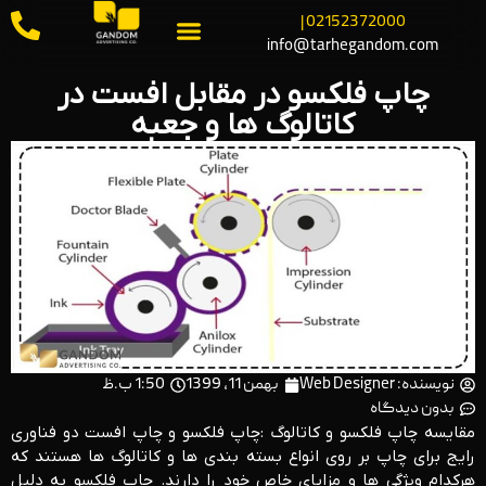
02152372000 |
info@tarhegandom.com
چاپ فلکسو در مقابل افست در
کاتالوگ ها و جعبه
نویسنده:
Web Designer
بهمن 11, 1399
1:50 ب.ظ
بدون دیدگاه
مقایسه چاپ فلکسو و کاتالوگ :چاپ فلکسو و چاپ افست دو فناوری
رایج برای چاپ بر روی انواع بسته‌ بندی ‌ها و کاتالوگ‌ ها هستند که
هرکدام ویژگی ‌ها و مزایای خاص خود را دارند. چاپ فلکسو به دلیل