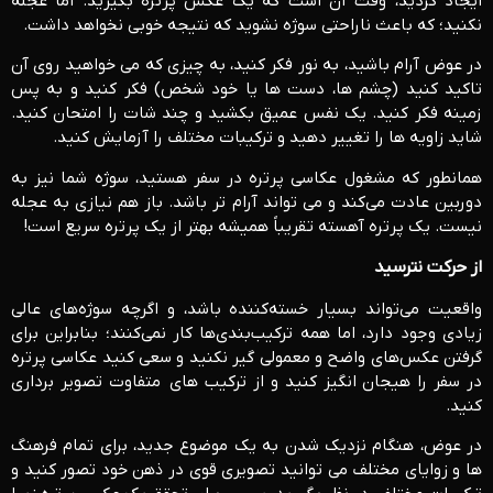
ایجاد کردید، وقت آن است که یک عکس پرتره بگیرید. اما عجله
نکنید؛ که باعث ناراحتی سوژه نشوید که نتیجه خوبی نخواهد داشت.
در عوض آرام باشید، به نور فکر کنید، به چیزی که می خواهید روی آن
تاکید کنید (چشم ها، دست ها یا خود شخص) فکر کنید و به پس
زمینه فکر کنید. یک نفس عمیق بکشید و چند شات را امتحان کنید.
شاید زاویه ها را تغییر دهید و ترکیبات مختلف را آزمایش کنید.
همانطور که مشغول عکاسی پرتره در سفر هستید، سوژه شما نیز به
دوربین عادت می‌کند و می تواند آرام تر باشد. باز هم نیازی به عجله
نیست. یک پرتره آهسته تقریباً همیشه بهتر از یک پرتره سریع است!
از حرکت نترسید
واقعیت می‌تواند بسیار خسته‌کننده باشد، و اگرچه سوژه‌های عالی
زیادی وجود دارد، اما همه ترکیب‌بندی‌ها کار نمی‌کنند؛ بنابراین برای
گرفتن عکس‌های واضح و معمولی گیر نکنید و سعی کنید عکاسی پرتره
در سفر را هیجان انگیز کنید و از ترکیب های متفاوت تصویر برداری
کنید.
در عوض، هنگام نزدیک شدن به یک موضوع جدید، برای تمام فرهنگ
ها و زوایای مختلف می توانید تصویری قوی در ذهن خود تصور کنید و