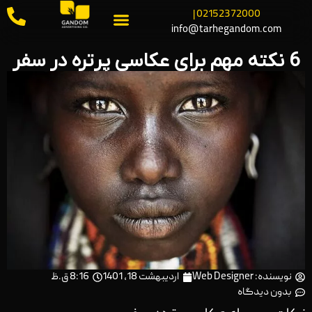
02152372000 |
info@tarhegandom.com
6 نکته مهم برای عکاسی پرتره در سفر
نویسنده:
Web Designer
اردیبهشت 18, 1401
8:16 ق.ظ
بدون دیدگاه