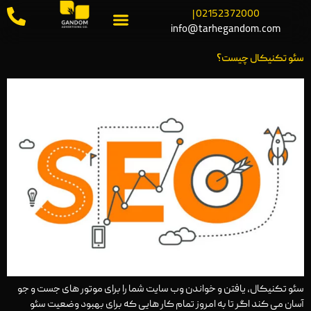
02152372000 |
info@tarhegandom.com
سئو تکنیکال چیست؟
سئو تکنیکال، یافتن و خواندن وب سایت شما را برای موتور های جست و جو
آسان می کند اگر تا به امروز تمام کار هایی که برای بهبود وضعیت سئو