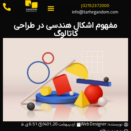
02152372000 |
info@tarhegandom.com
مفهوم اشکال هندسی در طراحی
کاتالوگ
نویسنده:
Web Designer
اردیبهشت 20, 1401
6:51 ق.ظ