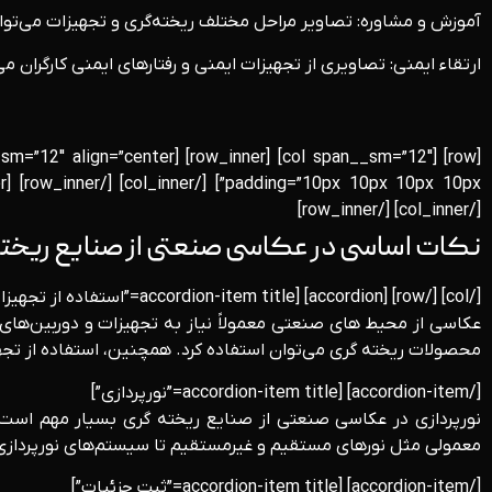
آموزش و مشاوره: تصاویر مراحل مختلف ریخته‌گری و تجهیزات می‌توانن
ارتقاء ایمنی: تصاویری از تجهیزات ایمنی و رفتارهای ایمنی کارگران می
[/col_inner] [/row_inner]
نکات اساسی در عکاسی صنعتی از صنایع ریخت
[/col] [/row] [accordion] [accordion-item title=”استفاده از تجهیزات مناسب”]
عکاسی از محیط‌ های صنعتی معمولاً نیاز به تجهیزات و دوربین‌های ح
محصولات ریخته‌ گری می‌توان استفاده کرد. همچنین، استفاده از تج
[/accordion-item] [accordion-item title=”نورپردازی”]
نورپردازی در عکاسی صنعتی از صنایع ریخته‌ گری بسیار مهم است.
معمولی مثل نورهای مستقیم و غیرمستقیم تا سیستم‌های نورپردازی پیچیده‌تر مثل س
[/accordion-item] [accordion-item title=”ثبت جزئیات”]