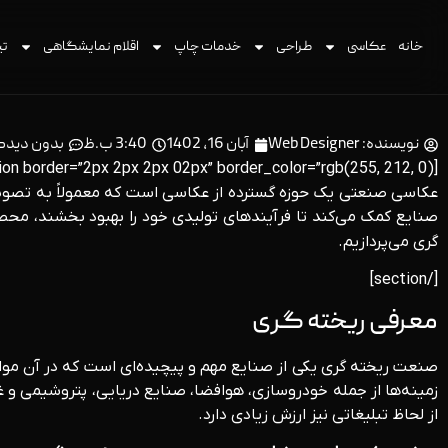
خانه
عکاسی
طراحی
خدمات چاپ
اقلام نمایشگاهی
تی
نویسنده:
Web Designer
آبان 16, 1402
3:40 ب.ظ
بدون دیدگ
[section border=”2px 2px 2px 02px” border_color=”rgb(255, 212, 0)”]
عکاسی صنعتی یک حوزه گسترده از عکاسی است که معمولاً به تصویربر
صنایع کمک می‌کند تا فرآیندهای تولیدی خود را بهبود بخشند، محصول
گری می‌پردازیم.
[/section]
معرفی ریخته گری
صنعت ریخته‌ گری یکی از صنایع مهم و پیچیده‌ای است که در آن موا
زمینه‌ها از جمله خودروسازی، هوافضا، صنایع دریایی، پتروشیمی و غی
از لحاظ تبلیغاتی نیز ارزش زیادی دارد.