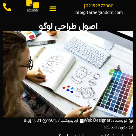
02152372000 |
info@tarhegandom.com
اصول طراحی لوگو
نویسنده:
Web Designer
اردیبهشت 7, 1401
11:01 ق.ظ
بدون دیدگاه