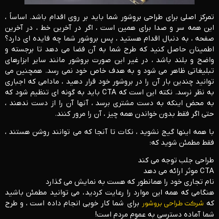
تمرکز اصلی برای طراحی بروشور شما باید بر روی اقدام باشد. اساساً ،
این همه سر و صدا برای همین است ، اگر در آخرین خط ، در آخرین
صفحه ، به دنبال اقدام هستید ، پس بروشور شما چه فایده ای دارد؟
اطمینان حاصل کنید که طرح شما به آن فضا می دهد تا برجسته و
واضح و بلند باشد ، در غیر این صورت بروشور مانند سایر ابزارهای
تبلیغاتی ظاهر می شود و به هدف خاص خود نمی رسد. همچنین می
توانید چندین بار آن را در بروشور خود قرار دهید ، مادامی که اجباری
به نظر نرسد. نکته این است که CTA باید به گونه ای تنظیم شود که
به محض اینکه به دست مشتری برسد ، آنها آن را از دست ندهند ،
حتی اگر فقط بدون خواندن همه چیز ، آن را مرور کنند.
با همه اینها گیج نشوید ، نکات تا آنجا که می توانند روشن هستند ،
فقط مطمئن شوید که:
طراحی جلب توجه می کند
CTA موثر ارائه می دهد
نام تجاری خود را همانطور که هست به نمایش می گذارد
هنگامی که همه این موارد را رعایت کردید ، می توانید مطمئن باشید
که
شرکت طراحی بروشور
برای شما کار خوبی انجام داده است ، و طرح
شما آماده دسترسی به عموم مردم است!