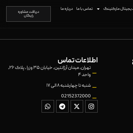
یجیتال مارکتینگ
تماس با ما
درباره ما
دریافت مشاوره
رایگان
اطلاعات تماس
تهران، میدان آرژانتین، خیابان ۳۵ وزرا ، پلاک ۲۶،
واحد ۴
شنبه تا چهارشنبه ۸ الی ۱۷
02152372000