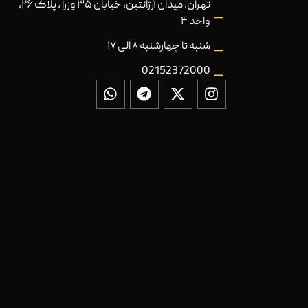
تهران، میدان آرژانتین، خیابان ۳۵ وزرا ، پلاک ۲۶،
واحد ۴
شنبه تا چهارشنبه ۸ الی ۱۷
02152372000