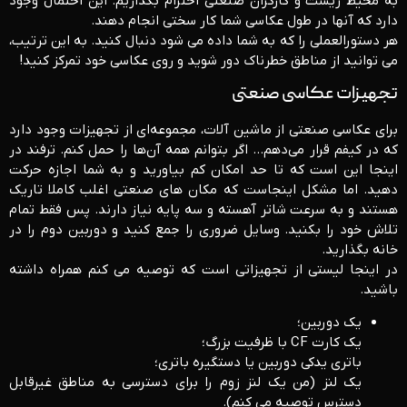
به محیط زیست و کارگران صنعتی احترام بگذاریم. این احتمال وجود
دارد که آنها در طول عکاسی شما کار سختی انجام دهند.
هر دستورالعملی را که به شما داده می شود دنبال کنید. به این ترتیب،
می توانید از مناطق خطرناک دور شوید و روی عکاسی خود تمرکز کنید!
تجهیزات عکاسی صنعتی
برای عکاسی صنعتی از ماشین آلات، مجموعه‌ای از تجهیزات وجود دارد
که در کیفم قرار می‌دهم… اگر بتوانم همه آن‌ها را حمل کنم. ترفند در
اینجا این است که تا حد امکان کم بیاورید و به شما اجازه حرکت
دهید. اما مشکل اینجاست که
مکان های صنعتی اغلب کاملا تاریک
هستند و به سرعت شاتر آهسته و سه پایه نیاز دارند. پس فقط تمام
تلاش خود را بکنید. وسایل ضروری را جمع کنید و دوربین دوم را در
خانه بگذارید.
در اینجا لیستی از تجهیزاتی است که توصیه می کنم همراه داشته
باشید.
یک دوربین؛
یک کارت CF با ظرفیت بزرگ؛
باتری یدکی دوربین یا دستگیره باتری؛
یک لنز (من یک لنز زوم را برای دسترسی به مناطق غیرقابل
دسترس توصیه می کنم).