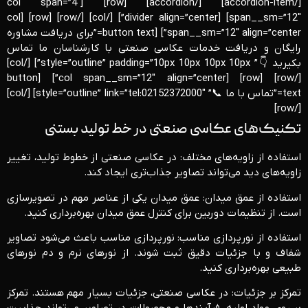
[/accordion-item] [/accordion] [row] [col span=”4″
span__sm=”12″] [divider align=”center”] [/col] [/row] [row] [col
span__sm=”12″ align=”center”] [button text=”برای دریافت مشاوره
رایگان و دریافت خدمات عکاسی صنعتی با کارشناسان ما تماس
بکیرید 👇” style=”outline” padding=”10px 10px 10px 10px”] [/col]
[/row] [row] [col span__sm=”12″ align=”center”] [button
text=”تماس با ما 📞” style=”outline” link=”tel:02152372000″] [/col]
[/row]
تکنیک‌های عکاسی صنعتی در خط تولید بستنی
استفاده از زاویه‌های مختلف: در عکاسی صنعتی از خطوط تولید، تغییر
زاویه‌های دید می‌تواند تصاویر جذاب‌تری ایجاد کند.
استفاده از عمق میدان: عمق میدان یکی از عناصر مهم در تصویرسازی
است. از تنظیمات دوربین برای کنترل عمق میدان بهره‌برداری کنید.
استفاده از نورپردازی مناسب: نورپردازی مناسب باعث می‌شود تصاویر
شفاف و با جزئیات دقیق ثبت شوند. از نورهای نرم و دم نورهای
طبیعی بهره‌برداری کنید.
تمرکز بر جزئیات: در عکاسی صنعتی، جزئیات بسیار مهم هستند. تمرکز