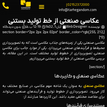
02152372000 |
info@tarhegandom.com
عکاسی صنعتی از خط تولید بستنی
نویسنده:
Web Designer
آبان 1, 1402
12:19 ب.ظ
بدون دیدگاه
[section border=”2px 2px 2px 02px” border_color=”rgb(255, 212,
0)”]
عکاسی صنعتی یکی از زمینه‌های جذاب عکاسی است که به تصویربرداری
محیط‌ها و فرآیندهای صنعتی می‌پردازد. یکی از موارد جالب برای عکاسی
صنعتی، تصویربرداری از خطوط تولید مختلف است. در این مقاله، به
بررسی عکاسی صنعتی از خط تولید بستنی می‌پردازیم.
[/section]
عکاسی صنعتی و کاربردها
عکاسی صنعتی
به عنوان یک شاخه مهم عکاسی، در صنایع مختلف به
کار می‌رود. تصویربرداری از خطوط تولید و فرآیندهای صنعتی می‌تواند
برای مقاصد مختلفی مفید باشد. این کاربردها عبارتند از:
مستندسازی فرآیندها